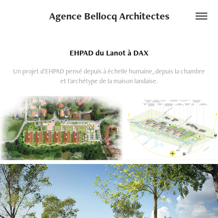
Agence Bellocq Architectes
EHPAD du Lanot à DAX
Un projet d'EHPAD pensé depuis à échelle humaine, depuis la chambre
et l'archétype de la maison landaise.